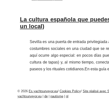
La cultura española que puedes 
un local)
Sevilla es una puerta de entrada privilegiada 
costumbres sociales en una ciudad que se rec
aquí ocurre algo especial: en pocos días pue
cultura de tapas) y, al mismo tiempo, conect
paseos y los rituales cotidianos.En esta guía 
© 2026
Es.yachtsurveyor.eu
/
Cookies Policy
/
Site réalisé avec 
yachtsurveyor.eu
|
de
|
nautisme
|
nl