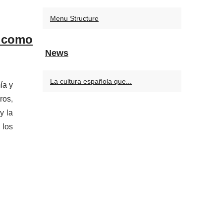
Menu Structure
a como
News
La cultura española que...
ía y
ros,
y la
 los