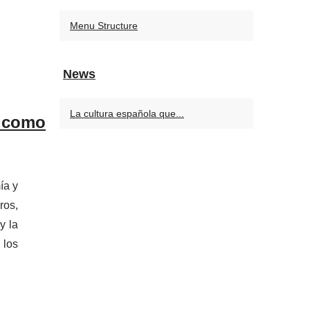
Menu Structure
News
La cultura española que...
a como
ía y
ros,
y la
 los