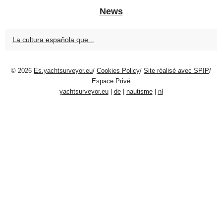
News
La cultura española que...
© 2026
Es.yachtsurveyor.eu
/
Cookies Policy
/
Site réalisé avec SPIP
/
Espace Privé
yachtsurveyor.eu
|
de
|
nautisme
|
nl